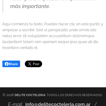
más importante.
Aquí comienza tu texto. Puedes hacer clic en este punto y
empezar a escribir. Sed ut perspiciatis unde omnis iste
natus error sit voluptatem accusantium doloremque
laudantium totam rem aperiam eaque ipsa quae ab illo
inventore veritatis et.
Share
© 2026
.
DELITE COCTELERIA
. TODOS LOS DERECHOS RESERVADOS
E-mail
:
info@delitecocteleria.com.ar
/